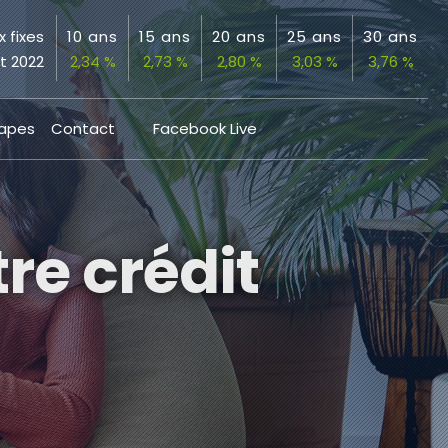
x fixes
10 ans
15 ans
20 ans
25 ans
30 ans
et 2022
2,34 %
2,73 %
2,80 %
3,03 %
3,76 %
tapes
Contact
Facebook Live
re crédit