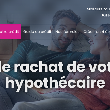
Meilleurs tau
Juill
otre crédit
Guide du crédit
Nos formules
Crédit en 4 é
le rachat de vot
hypothécaire