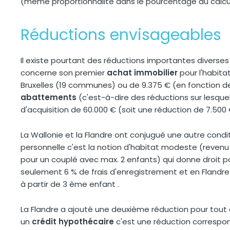
(même proportionnalité dans le pourcentage du calcul 
Réductions envisageables
Il existe pourtant des réductions importantes diverses 
concerne son premier
achat immobilier
pour l'habita
Bruxelles (19 communes) ou de 9.375 € (en fonction de
abattements
(c'est-à-dire des réductions sur lesquels
d'acquisition de 60.000 € (soit une réduction de 7.500 
La Wallonie et la Flandre ont conjugué une autre condi
personnelle c'est la notion d'habitat modeste (revenu
pour un couplé avec max. 2 enfants) qui donne droit p
seulement 6 % de frais d'enregistrement et en Flandr
à partir de 3 ème enfant .
La Flandre a ajouté une deuxième réduction pour tout 
un
crédit hypothécaire
c'est une réduction correspon