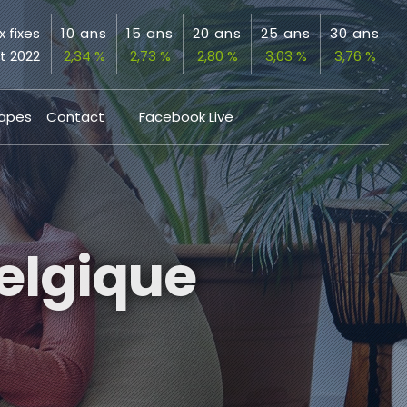
x fixes
10 ans
15 ans
20 ans
25 ans
30 ans
et 2022
2,34 %
2,73 %
2,80 %
3,03 %
3,76 %
tapes
Contact
Facebook Live
Belgique